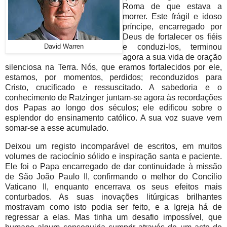
Roma de que estava a
morrer. Este frágil e idoso
príncipe, encarregado por
Deus de fortalecer os fiéis
e conduzi-los, terminou
David Warren
agora a sua vida de oração
silenciosa na Terra. Nós, que eramos fortalecidos por ele,
estamos, por momentos, perdidos; reconduzidos para
Cristo, crucificado e ressuscitado. A sabedoria e o
conhecimento de Ratzinger juntam-se agora às recordações
dos Papas ao longo dos séculos; ele edificou sobre o
esplendor do ensinamento católico. A sua voz suave vem
somar-se a esse acumulado.
Deixou um registo incomparável de escritos, em muitos
volumes de raciocínio sólido e inspiração santa e paciente.
Ele foi o Papa encarregado de dar continuidade à missão
de São João Paulo II, confirmando o melhor do Concílio
Vaticano II, enquanto encerrava os seus efeitos mais
conturbados. As suas inovações litúrgicas brilhantes
mostravam como isto podia ser feito, e a Igreja há de
regressar a elas. Mas tinha um desafio impossível, que