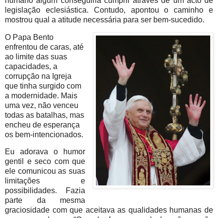
humano algum conseguiria cumprir através de um acto de
legislação eclesiástica. Contudo, apontou o caminho e
mostrou qual a atitude necessária para ser bem-sucedido.
O Papa Bento
enfrentou de caras, até
ao limite das suas
capacidades, a
corrupção na Igreja
que tinha surgido com
a modernidade. Mais
uma vez, não venceu
todas as batalhas, mas
encheu de esperança
os bem-intencionados.
Eu adorava o humor
gentil e seco com que
ele comunicou as suas
limitações e
possibilidades. Fazia
parte da mesma
graciosidade com que aceitava as qualidades humanas de