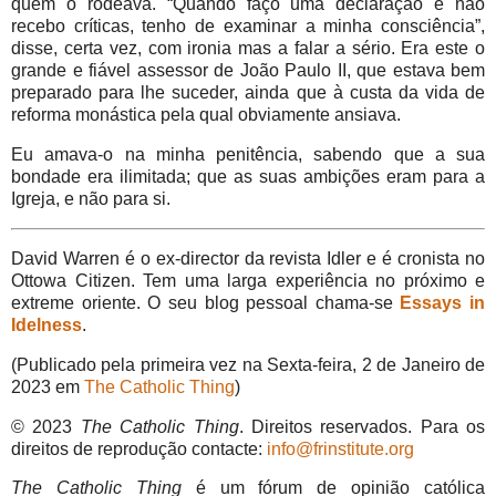
quem o rodeava. “Quando faço uma declaração e não
recebo críticas, tenho de examinar a minha consciência”,
disse, certa vez, com ironia mas a falar a sério. Era este o
grande e fiável assessor de João Paulo II, que estava bem
preparado para lhe suceder, ainda que à custa da vida de
reforma monástica pela qual obviamente ansiava.
Eu amava-o na minha penitência, sabendo que a sua
bondade era ilimitada; que as suas ambições eram para a
Igreja, e não para si.
David Warren é o ex-director da revista Idler e é cronista no
Ottowa Citizen. Tem uma larga experiência no próximo e
extreme oriente. O seu blog pessoal chama-se
Essays in
Idelness
.
(Publicado pela primeira vez na Sexta-feira, 2 de Janeiro de
2023 em
The Catholic Thing
)
© 2023
The Catholic Thing
. Direitos reservados.
Para os
direitos de reprodução contacte:
info@frinstitute.org
The Catholic Thing
é um fórum de opinião católica