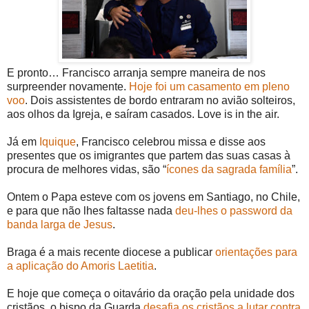
E pronto… Francisco arranja sempre maneira de nos
surpreender novamente.
Hoje foi um casamento em pleno
voo
. Dois assistentes de bordo entraram no avião solteiros,
aos olhos da Igreja, e saíram casados. Love is in the air.
Já em
Iquique
, Francisco celebrou missa e disse aos
presentes que os imigrantes que partem das suas casas à
procura de melhores vidas, são “
ícones da sagrada família
”.
Ontem o Papa esteve com os jovens em Santiago, no Chile,
e para que não lhes faltasse nada
deu-lhes o password da
banda larga de Jesus
.
Braga é a mais recente diocese a publicar
orientações para
a aplicação do Amoris Laetitia
.
E hoje que começa o oitavário da oração pela unidade dos
cristãos, o bispo da Guarda
desafia os cristãos a lutar contra